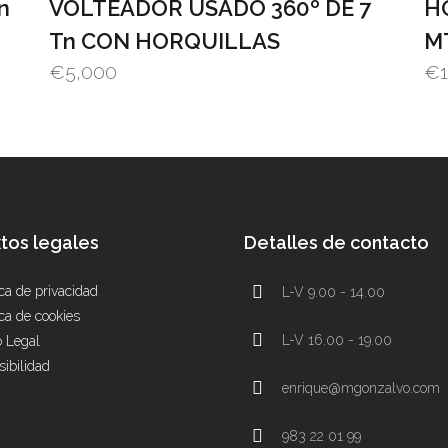
n
VOLTEADOR USADO 360º DE 7
H
Tn CON HORQUILLAS
MT
€
5,000
€
tos legales
Detalles de contacto
ica de privacidad
L-V 9.00 - 14.00
ica de cookies
L-V 16.00 - 19.00
o Legal
sibilidad
enrique@mgonzalvo.com
983 22 01 99