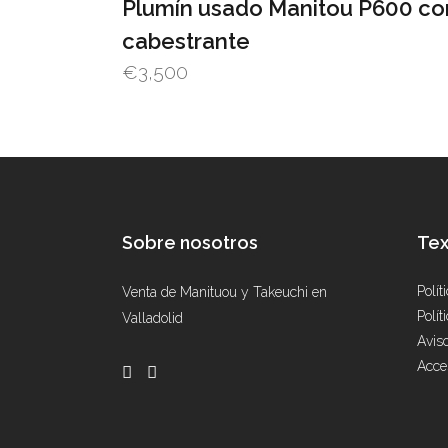
Plumín usado Manitou P600 co
cabestrante
€
3,500
Sobre nosotros
Tex
Polít
Venta de Manituou y Takeuchi en
Polít
Valladolid
Avis
Acce