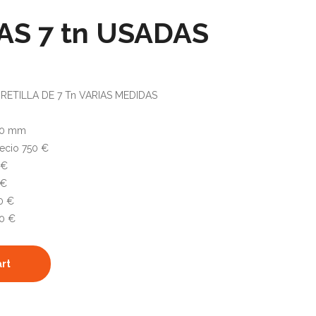
S 7 tn USADAS
ETILLA DE 7 Tn VARIAS MEDIDAS
950 mm
ecio 750 €
 €
 €
0 €
00 €
art