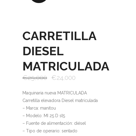
CARRETILLA
DIESEL
MATRICULADA
€
25,000
€
24,000
Maquinaria nueva MATRICULADA
Carretilla elevadora Diesel matriculada
– Marca: manitou
– Modelo: MI 25 D st5
– Fuente de alimentación: diésel
– Tipo de operario: sentado