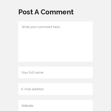
Post A Comment