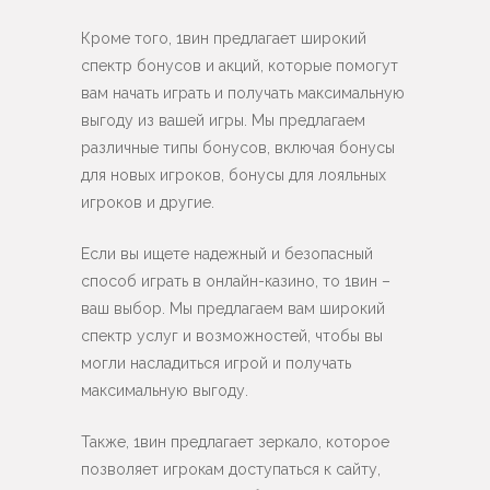
Кроме того, 1вин предлагает широкий
спектр бонусов и акций, которые помогут
вам начать играть и получать максимальную
выгоду из вашей игры. Мы предлагаем
различные типы бонусов, включая бонусы
для новых игроков, бонусы для лояльных
игроков и другие.
Если вы ищете надежный и безопасный
способ играть в онлайн-казино, то 1вин –
ваш выбор. Мы предлагаем вам широкий
спектр услуг и возможностей, чтобы вы
могли насладиться игрой и получать
максимальную выгоду.
Также, 1вин предлагает зеркало, которое
позволяет игрокам доступаться к сайту,