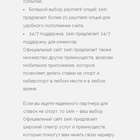
событий;
Большой выбор payment-опций: 1win
предлагает более 20 payment-опций для
удобного пополнения счета;
24/7 поддержка: 1win предлагает 24/7
поддержку для клиентов;
Официальный сайт 1win предлагает также
множество других преимуществ, включая
мобильное приложение, которое
позволяет делать ставки на спорт и
киберспорт в любом месте и в любое
время.
Если вы ищете надежного партнера для
ставок на спорт, то 1win – ваш выбор.
Официальный сайт 1win предлагает
широкий спектр услуг и преимуществ,
которые помогут вам начать свою карьеру