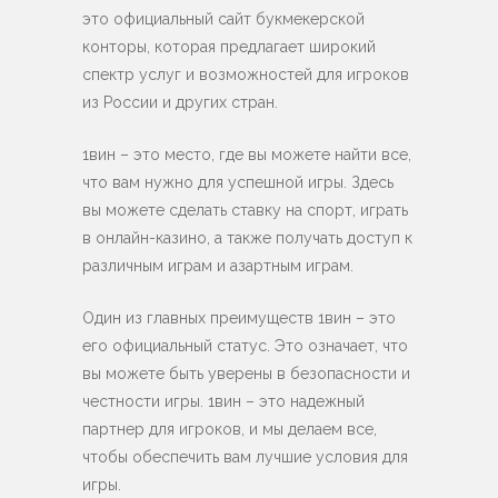
это официальный сайт букмекерской
конторы, которая предлагает широкий
спектр услуг и возможностей для игроков
из России и других стран.
1вин – это место, где вы можете найти все,
что вам нужно для успешной игры. Здесь
вы можете сделать ставку на спорт, играть
в онлайн-казино, а также получать доступ к
различным играм и азартным играм.
Один из главных преимуществ 1вин – это
его официальный статус. Это означает, что
вы можете быть уверены в безопасности и
честности игры. 1вин – это надежный
партнер для игроков, и мы делаем все,
чтобы обеспечить вам лучшие условия для
игры.