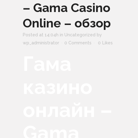
– Gama Casino
Online – обзор
Posted at 14:04h
in
Uncategorized
by
wp_administrator
0 Comments
0
Likes
Гама
казино
онлайн –
Gama