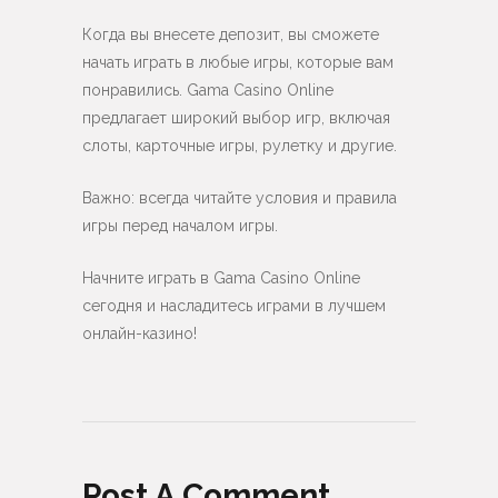
Когда вы внесете депозит, вы сможете
начать играть в любые игры, которые вам
понравились. Gama Casino Online
предлагает широкий выбор игр, включая
слоты, карточные игры, рулетку и другие.
Важно: всегда читайте условия и правила
игры перед началом игры.
Начните играть в Gama Casino Online
сегодня и насладитесь играми в лучшем
онлайн-казино!
Post A Comment