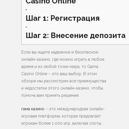
Casino Online
Шаг 1: Регистрация
Шаг 2: Внесение депозита
Если вы ищете надежное и безопасное
онлайн-казино, где можно играть в любое
время и из любой точки мира, то Gama
Casino Online – это ваш выбор. В этом
обзоре мы рассмотрим все преимущества
и недостатки этого онлайн-казино, чтобы
помочь вам принять решение.
гама казино
– это международная онлайн-
игровая платформа, которая предлагает
игрокам более 1 000 игр, включая слоты,