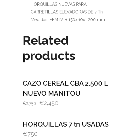
HORQUILLAS NUEVAS PARA
CARRETILLAS ELEVADORAS DE 7 Tn
Medidas: FEM IV B 150x60x1.200 mm
Related
products
CAZO CEREAL CBA 2.500 L
SALE
NUEVO MANITOU
€
2,450
€
2,750
HORQUILLAS 7 tn USADAS
€
750